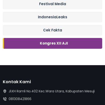
Festival Media
IndonesiaLeaks
Cek Fakta
Kongres XII AJI
Kontak Kami
Jl.KH Ramli No.402 Kec.Wara Utara, Kabupaten Mesuji
081308421866